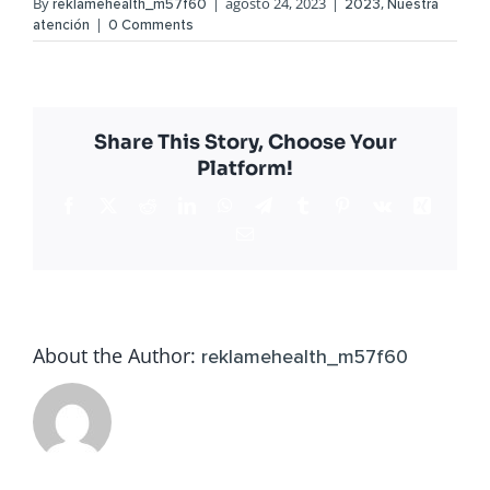
By
|
agosto 24, 2023
|
,
reklamehealth_m57f60
2023
Nuestra
|
atención
0 Comments
Share This Story, Choose Your
Platform!
Facebook
X
Reddit
LinkedIn
WhatsApp
Telegram
Tumblr
Pinterest
Vk
Xing
Email
About the Author:
reklamehealth_m57f60