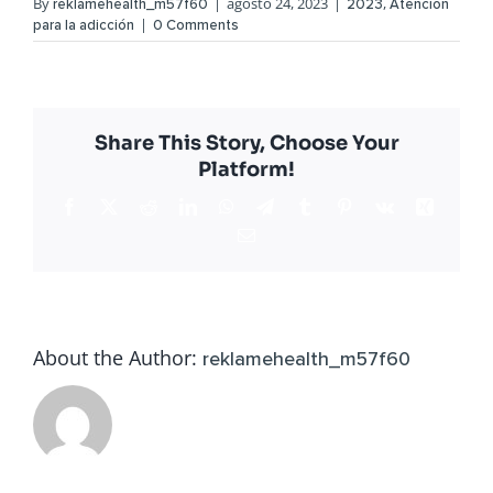
By
|
agosto 24, 2023
|
,
reklamehealth_m57f60
2023
Atención
|
para la adicción
0 Comments
Share This Story, Choose Your
Platform!
Facebook
X
Reddit
LinkedIn
WhatsApp
Telegram
Tumblr
Pinterest
Vk
Xing
Email
About the Author:
reklamehealth_m57f60